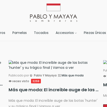
ros
Pamelas
Tocados
Accesorios
Piezas Únicas
Pu
Publicado por
Pablo Y Mayaya
Más que moda
veces visto
3268
ncias para Eventos Sociales en 2025: Lo que Necesitas Saber
Más que moda: El increíble auge de las botas 'hunter' y su trágico final | Vamos a ver
Má
Más que moda: El increíble auge de las botas 'hunter'
y su trágico final | Vamos a ver