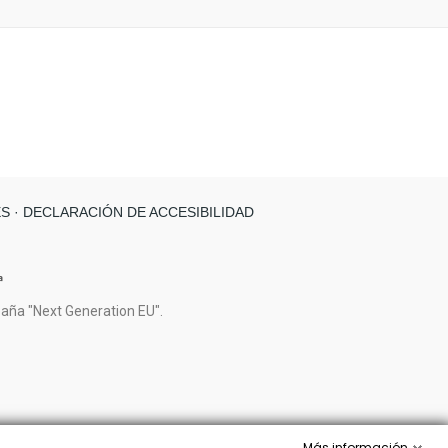
ES
· DECLARACIÓN DE ACCESIBILIDAD
paña "Next Generation EU".
Más información