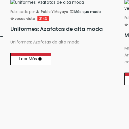
Publicado por
Pablo Y Mayaya
Más que moda
Pu
veces visto
3143
Uniformes: Azafatas de alta moda
que moda: 'Las influencers y el mundo de la moda'
Uniformes: Azafatas de alta moda
Má
An
Leer Más
co
ac