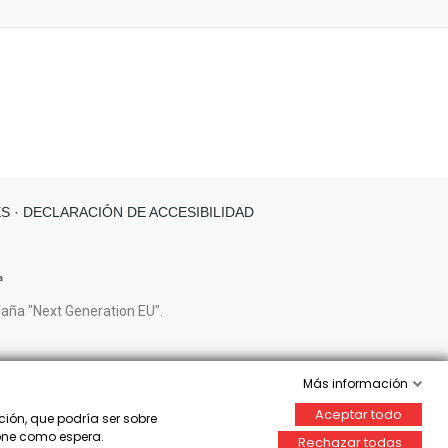
ES
· DECLARACIÓN DE ACCESIBILIDAD
paña "Next Generation EU".
Más información
Aceptar todo
ción, que podría ser sobre
cione como espera.
Rechazar todas