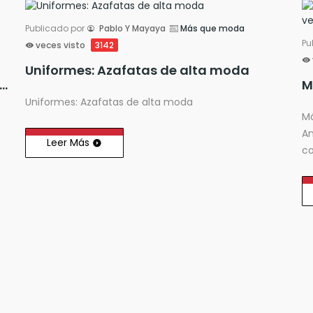
Publicado por
Pablo Y Mayaya
Más que moda
Pu
veces visto
3142
Uniformes: Azafatas de alta moda
que moda: 'Las influencers y el mundo de la moda'
Uniformes: Azafatas de alta moda
Má
An
Leer Más
co
ac