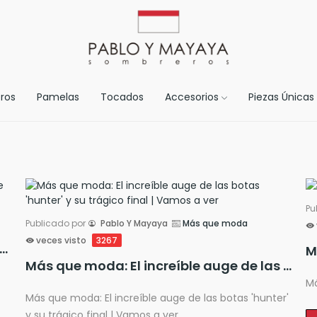
ros
Pamelas
Tocados
Accesorios
Piezas Únicas
Pu
Publicado por
Pablo Y Mayaya
Más que moda
veces visto
3267
ncias para Eventos Sociales en 2025: Lo que Necesitas Saber
Más que moda: El increíble auge de las botas 'hunter' y su trágico final | Vamos a ver
Má
Más que moda: El increíble auge de las botas 'hunter'
y su trágico final | Vamos a ver