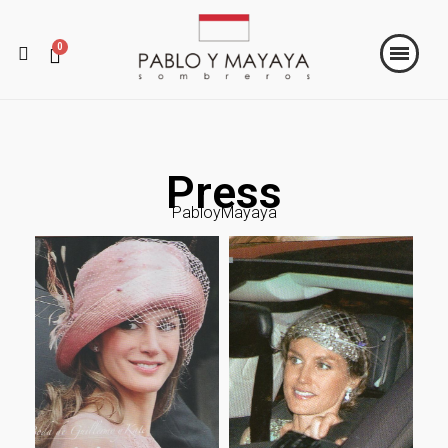
Press
PabloyMayaya