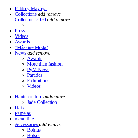
Pablo y Mayaya
Collections
add
remove
Collection 2020
add
remove
Press
Videos
Awards
"Más que Moda"
News
add
remove
Awards
More than fashion
PyM News
Parades
Exhibitions
Videos
Haute couture
add
remove
Jade Collection
Hats
Pamelas
menu title
Accessories
add
remove
Boinas
Bolsos