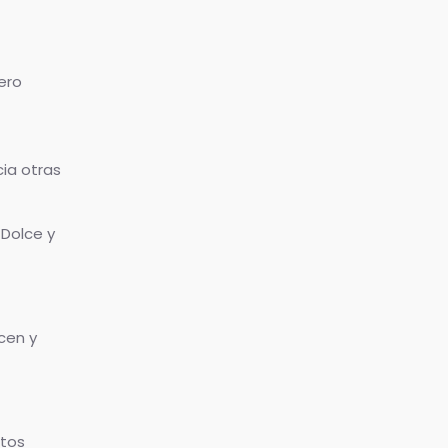
ero
ia otras
 Dolce y
cen y
ntos