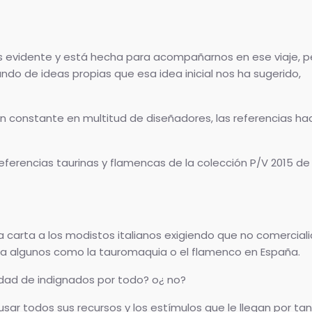
 es evidente y está hecha para acompañarnos en ese viaje, p
do de ideas propias que esa idea inicial nos ha sugerido,
n constante en multitud de diseñadores, las referencias hac
eferencias taurinas y flamencas de la colección P/V 2015 de
a carta a los modistos italianos exigiendo que no comerciali
a algunos como la tauromaquia o el flamenco en España.
dad de indignados por todo? o¿ no?
usar todos sus recursos y los estímulos que le llegan por ta