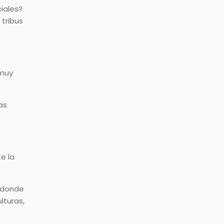
iales?
 tribus
 muy
as
e la
n donde
lturas,